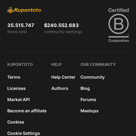
View
license
details
35.515.747
$240.552.683
items sold
community earnings
KUPONTOTO
HELP
OUR COMMUNITY
Terms
Help Center
Community
Licenses
Authors
Blog
Market API
Forums
Become an affiliate
Meetups
Cookies
Cookie Settings